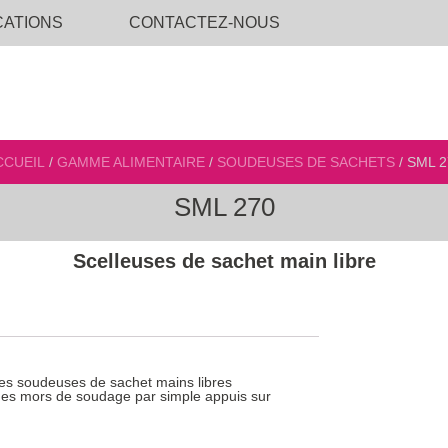
CATIONS
CONTACTEZ-NOUS
CCUEIL
/
GAMME ALIMENTAIRE
/
SOUDEUSES DE SACHETS
/ SML 2
SML 270
Scelleuses de sachet main libre
 les soudeuses de sachet mains libres
 des mors de soudage par simple appuis sur