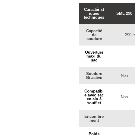
Caractérist
iques
SML 290
techniques
Capacité
de
290 
soudure
Ouverture
maxi du
sac
Soudure
Non
Bi-active
Compatibl
e avec sac
Non
en alu à
soufflet
Encombre
ment
Poids