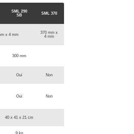
SML 290
SML 370
SB
370 mm x
mm x 4 mm
4 mm
300 mm
Oui
Non
Oui
Non
40 x 41 x 21 cm
9 kg