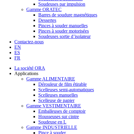
Soudeuses par impulsion
Gamme ORATEC
Barres de soudure magnétiques
Dessertes
Pinces à souder manuelles
Pinces à souder motorisées
Soudeuses sortie d’isolateur
Contactez-nous
EN
ES
FR
La société ORA
Applications
Gamme ALIMENTAIRE
Dérouleur de film étirable
Scelleuses semi-automatiques
Scelleuses manuelles
Scelleuse de papier
Gamme VESTIMENTAIRE
Emballeuses de comptoir
Housseuses sur cintre
Soudeuse en L
Gamme INDUSTRIELLE
Pince à souder