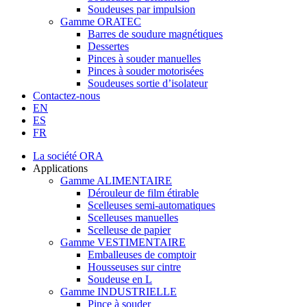
Soudeuses par impulsion
Gamme ORATEC
Barres de soudure magnétiques
Dessertes
Pinces à souder manuelles
Pinces à souder motorisées
Soudeuses sortie d’isolateur
Contactez-nous
EN
ES
FR
La société ORA
Applications
Gamme ALIMENTAIRE
Dérouleur de film étirable
Scelleuses semi-automatiques
Scelleuses manuelles
Scelleuse de papier
Gamme VESTIMENTAIRE
Emballeuses de comptoir
Housseuses sur cintre
Soudeuse en L
Gamme INDUSTRIELLE
Pince à souder