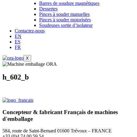
Barres de soudure magnétiques
Dessertes
Pinces à souder manuelles
Pinces à souder motorisées
Soudeuses sortie d’isolateur
Contactez-nous
EN
ES
FR
X
h_602_b
Concepteur & fabricant
Français
de machines
d'emballage
584, route de Saint-Bernard 01600 Trévoux – FRANCE
+33 (0)4 74 00 59 54