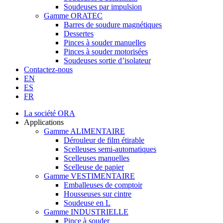
Soudeuses par impulsion
Gamme ORATEC
Barres de soudure magnétiques
Dessertes
Pinces à souder manuelles
Pinces à souder motorisées
Soudeuses sortie d’isolateur
Contactez-nous
EN
ES
FR
La société ORA
Applications
Gamme ALIMENTAIRE
Dérouleur de film étirable
Scelleuses semi-automatiques
Scelleuses manuelles
Scelleuse de papier
Gamme VESTIMENTAIRE
Emballeuses de comptoir
Housseuses sur cintre
Soudeuse en L
Gamme INDUSTRIELLE
Pince à souder