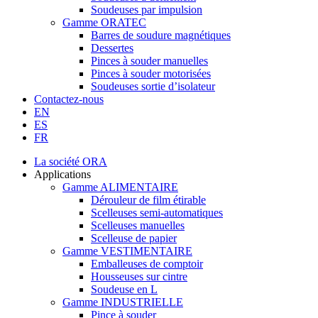
Soudeuses par impulsion
Gamme ORATEC
Barres de soudure magnétiques
Dessertes
Pinces à souder manuelles
Pinces à souder motorisées
Soudeuses sortie d’isolateur
Contactez-nous
EN
ES
FR
La société ORA
Applications
Gamme ALIMENTAIRE
Dérouleur de film étirable
Scelleuses semi-automatiques
Scelleuses manuelles
Scelleuse de papier
Gamme VESTIMENTAIRE
Emballeuses de comptoir
Housseuses sur cintre
Soudeuse en L
Gamme INDUSTRIELLE
Pince à souder