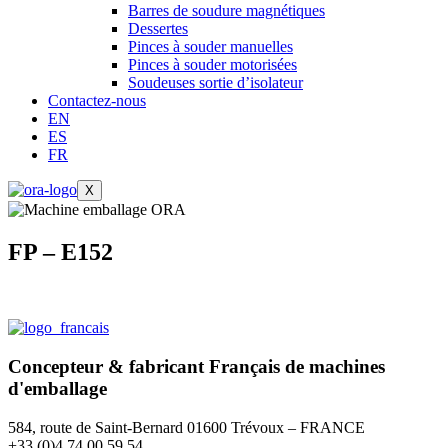
Barres de soudure magnétiques
Dessertes
Pinces à souder manuelles
Pinces à souder motorisées
Soudeuses sortie d’isolateur
Contactez-nous
EN
ES
FR
X
FP – E152
Concepteur & fabricant
Français
de machines
d'emballage
584, route de Saint-Bernard 01600 Trévoux – FRANCE
+33 (0)4 74 00 59 54