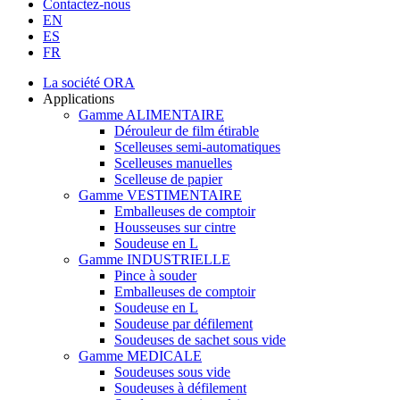
Contactez-nous
EN
ES
FR
La société ORA
Applications
Gamme ALIMENTAIRE
Dérouleur de film étirable
Scelleuses semi-automatiques
Scelleuses manuelles
Scelleuse de papier
Gamme VESTIMENTAIRE
Emballeuses de comptoir
Housseuses sur cintre
Soudeuse en L
Gamme INDUSTRIELLE
Pince à souder
Emballeuses de comptoir
Soudeuse en L
Soudeuse par défilement
Soudeuses de sachet sous vide
Gamme MEDICALE
Soudeuses sous vide
Soudeuses à défilement