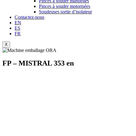
Pinces à souder manuelles
Pinces à souder motorisées
Soudeuses sortie d’isolateur
Contactez-nous
EN
ES
FR
X
FP – MISTRAL 353 en