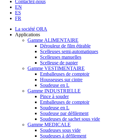
Contactez-nous
EN
ES
FR
La société ORA
Applications
Gamme ALIMENTAIRE
Dérouleur de film étirable
Scelleuses semi-automatiques
Scelleuses manuelles
Scelleuse de papier
Gamme VESTIMENTAIRE
Emballeuses de comptoir
Housseuses sur cintre
Soudeuse en L
Gamme INDUSTRIELLE
Pince à souder
Emballeuses de comptoir
Soudeuse en L
Soudeuse par défilement
Soudeuses de sachet sous vide
Gamme MEDICALE
Soudeuses sous vide
Soudeuses à défilement