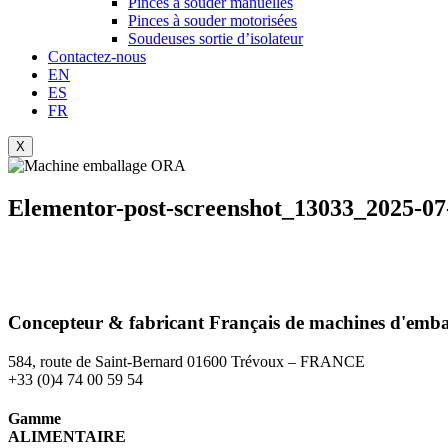
Pinces à souder manuelles
Pinces à souder motorisées
Soudeuses sortie d’isolateur
Contactez-nous
EN
ES
FR
X
Elementor-post-screenshot_13033_2025-07
Concepteur & fabricant
Français
de machines d'emba
584, route de Saint-Bernard 01600 Trévoux – FRANCE
+33 (0)4 74 00 59 54
Gamme
ALIMENTAIRE