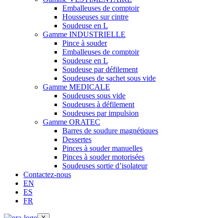
Emballeuses de comptoir
Housseuses sur cintre
Soudeuse en L
Gamme INDUSTRIELLE
Pince à souder
Emballeuses de comptoir
Soudeuse en L
Soudeuse par défilement
Soudeuses de sachet sous vide
Gamme MEDICALE
Soudeuses sous vide
Soudeuses à défilement
Soudeuses par impulsion
Gamme ORATEC
Barres de soudure magnétiques
Dessertes
Pinces à souder manuelles
Pinces à souder motorisées
Soudeuses sortie d’isolateur
Contactez-nous
EN
ES
FR