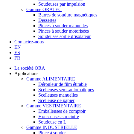
Soudeuses par impulsion
Gamme ORATEC
Barres de soudure magnétiques
Dessertes
Pinces à souder manuelles
Pinces à souder motorisées
Soudeuses sortie d’isolateur
Contactez-nous
EN
ES
FR
La société ORA
Applications
Gamme ALIMENTAIRE
Dérouleur de film étirable
Scelleuses semi-automatiques
Scelleuses manuelles
Scelleuse de papier
Gamme VESTIMENTAIRE
Emballeuses de comptoir
Housseuses sur cintre
Soudeuse en L
Gamme INDUSTRIELLE
Pince à souder