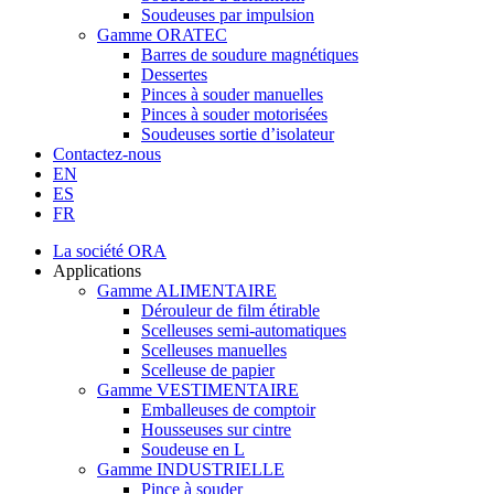
Soudeuses par impulsion
Gamme ORATEC
Barres de soudure magnétiques
Dessertes
Pinces à souder manuelles
Pinces à souder motorisées
Soudeuses sortie d’isolateur
Contactez-nous
EN
ES
FR
La société ORA
Applications
Gamme ALIMENTAIRE
Dérouleur de film étirable
Scelleuses semi-automatiques
Scelleuses manuelles
Scelleuse de papier
Gamme VESTIMENTAIRE
Emballeuses de comptoir
Housseuses sur cintre
Soudeuse en L
Gamme INDUSTRIELLE
Pince à souder