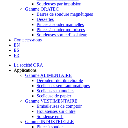
Soudeuses par impulsion
Gamme ORATEC
Barres de soudure magnétiques
Dessertes
Pinces à souder manuelles
Pinces à souder motorisées
Soudeuses sortie d’isolateur
Contactez-nous
EN
ES
FR
La société ORA
Applications
Gamme ALIMENTAIRE
Dérouleur de film étirable
Scelleuses semi-automatiques
Scelleuses manuelles
Scelleuse de papier
Gamme VESTIMENTAIRE
Emballeuses de comptoir
Housseuses sur cintre
Soudeuse en L
Gamme INDUSTRIELLE
Pince à souder