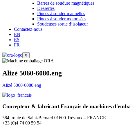
Barres de soudure magnétiques
Dessertes
Pinces à souder manuelles
Pinces à souder motorisées
Soudeuses sortie d’isolateur
Contactez-nous
EN
ES
FR
X
Alizé 5060-6080.eng
Alizé 5060-6080.eng
Concepteur & fabricant
Français
de machines d'emba
584, route de Saint-Bernard 01600 Trévoux – FRANCE
+33 (0)4 74 00 59 54