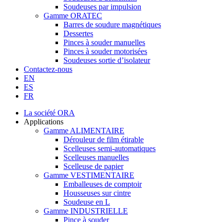
Soudeuses par impulsion
Gamme ORATEC
Barres de soudure magnétiques
Dessertes
Pinces à souder manuelles
Pinces à souder motorisées
Soudeuses sortie d’isolateur
Contactez-nous
EN
ES
FR
La société ORA
Applications
Gamme ALIMENTAIRE
Dérouleur de film étirable
Scelleuses semi-automatiques
Scelleuses manuelles
Scelleuse de papier
Gamme VESTIMENTAIRE
Emballeuses de comptoir
Housseuses sur cintre
Soudeuse en L
Gamme INDUSTRIELLE
Pince à souder