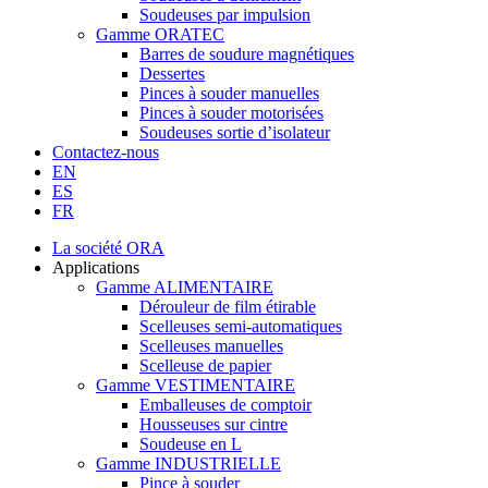
Soudeuses par impulsion
Gamme ORATEC
Barres de soudure magnétiques
Dessertes
Pinces à souder manuelles
Pinces à souder motorisées
Soudeuses sortie d’isolateur
Contactez-nous
EN
ES
FR
La société ORA
Applications
Gamme ALIMENTAIRE
Dérouleur de film étirable
Scelleuses semi-automatiques
Scelleuses manuelles
Scelleuse de papier
Gamme VESTIMENTAIRE
Emballeuses de comptoir
Housseuses sur cintre
Soudeuse en L
Gamme INDUSTRIELLE
Pince à souder